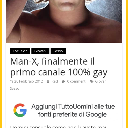
Focus on
Giovani
Sesso
Man-X, finalmente il
primo canale 100% gay
,
20 Febbraio 2012
Red
0 commenti
Giovani
Sesso
Uomini sensuale come non li avete mai