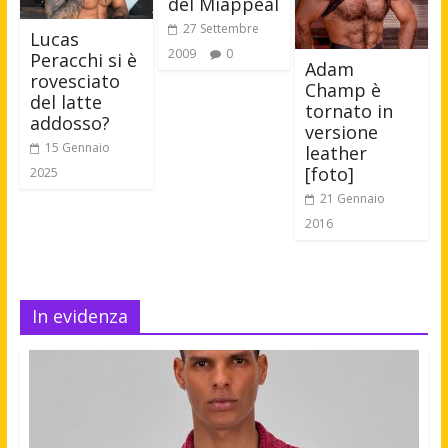
del Miappeal
27 Settembre
Lucas
2009
0
Peracchi si è
Adam
rovesciato
Champ è
del latte
tornato in
addosso?
versione
15 Gennaio
leather
[foto]
2025
21 Gennaio
2016
In evidenza