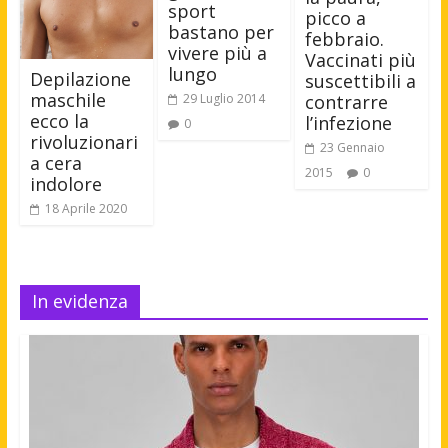
sport
picco a
bastano per
febbraio.
vivere più a
Vaccinati più
lungo
Depilazione
suscettibili a
maschile
29 Luglio 2014
contrarre
ecco la
l’infezione
0
rivoluzionari
23 Gennaio
a cera
2015
0
indolore
18 Aprile 2020
In evidenza