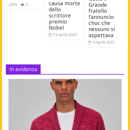
causa morte
Grande
2009
0
dello
fratello
scrittore
l’annuncio
premio
choc che
Nobel
nessuno si
aspettava
14 Aprile 2025
9 Aprile 2025
In evidenza