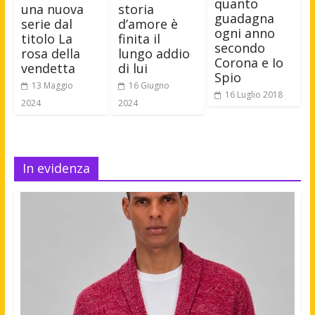
quanto
una nuova
storia
guadagna
serie dal
d’amore è
ogni anno
titolo La
finita il
secondo
rosa della
lungo addio
Corona e Io
vendetta
di lui
Spio
13 Maggio
16 Giugno
16 Luglio 2018
2024
2024
In evidenza