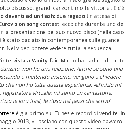
lto discusso, grandi canzoni, molte vittorie…E c’è
o davanti ad un flash: due ragazzi
!
In attesa di
Eurovision song contest
, ecco che durante uno dei
er la presentazione del suo nuovo disco (nella caso
i è stato baciato in contemporanea sulle guance
or. Nel video potete vedere tutta la sequenza.
’intervista a Vanity fair
. Marco ha parlato di tante
idanzato, non ho una relazione. Anche se sono una
o lasciando o mettendo insieme: vengono a chiedere
o che non ho tutta questa esperienza. All’inizio mi
egistratore virtuale: mi sento un cantastorie,
zo le loro frasi, le riuso nei pezzi che scrivo
“.
orrere
è già primo su iTunes e record di vendite. In
 maggio 2013, vi lasciano con questo video davvero