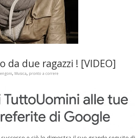
 da due ragazzi ! [VIDEO]
,
,
engoni
Musica
pronto a correre
l successo e ciò lo dimostra il suo grande seguito di