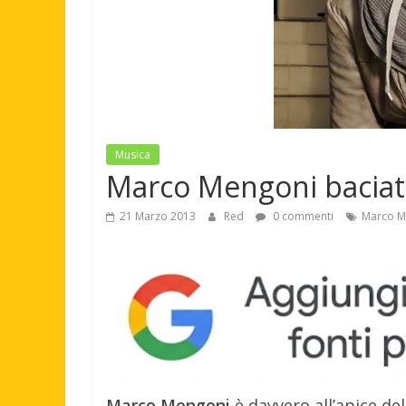
Musica
Marco Mengoni baciato
21 Marzo 2013
Red
0 commenti
Marco M
Marco Mengoni
è davvero all’apice de