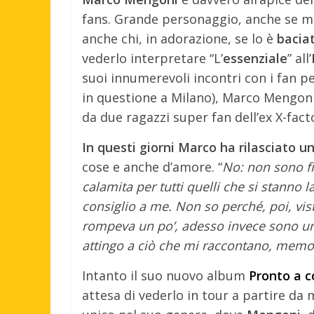
fans. Grande personaggio, anche se mo
anche chi, in adorazione, se lo è
baciat
vederlo interpretare “L’
essenziale
” all’
suoi innumerevoli incontri con i fan p
in questione a Milano), Marco Mengon
da due ragazzi super fan dell’ex X-fact
In questi giorni Marco ha rilasciato un
cose e anche d’amore. “
No: non sono f
calamita per tutti quelli che si stann
consiglio a me. Non so perché, poi, vist
rompeva un po’, adesso invece sono un r
attingo a ciò che mi raccontano, memoriz
Intanto il suo nuovo album
Pronto a c
attesa di vederlo in tour a partire da