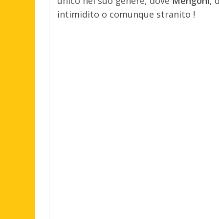
unico nel suo genere, dove
Mengoni
, 
intimidito o comunque stranito !