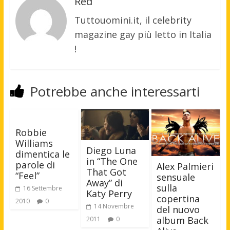
Red
Tuttouomini.it, il celebrity
magazine gay più letto in Italia
!
Potrebbe anche interessarti
Robbie
Williams
Diego Luna
dimentica le
in “The One
parole di
Alex Palmieri
That Got
“Feel”
sensuale
Away” di
sulla
16 Settembre
Katy Perry
copertina
2010
0
14 Novembre
del nuovo
album Back
2011
0