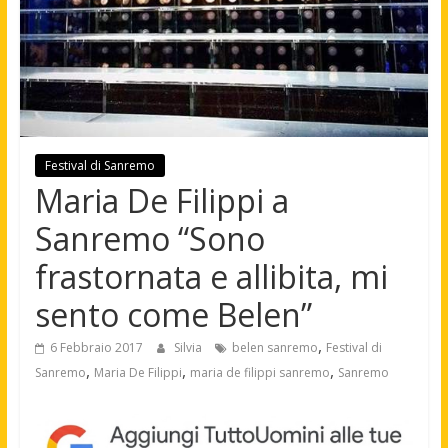
Festival di Sanremo
Maria De Filippi a
Sanremo “Sono
frastornata e allibita, mi
sento come Belen”
,
6 Febbraio 2017
Silvia
belen sanremo
Festival di
,
,
,
Sanremo
Maria De Filippi
maria de filippi sanremo
Sanremo