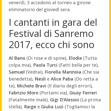
venerdì, 3 accedono al torneo a girone
eliminatorio del giovedì sera.
I cantanti in gara del
Festival di Sanremo
2017, ecco chi sono
Al Bano
(Di rose e di spine),
Elodie
(Tutta
colpa mia),
Paola Turci
(Fatti bella per te),
Samuel
(Vedrai),
Fiorella Mannoia
(Che sia
benedetta)
, Nesli
e
Alice Paba
(Do retta a
te),
Michele Bravi
(Il diario degli errori),
Fabrizio Moro
(Portami via),
Giusy Ferreri
(Fatalmente male),
Gigi D’Alessio
(La prima
stella),
Raige
e
Giulia Luzi
(Togliamoci la