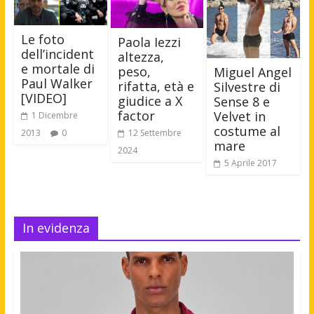
Le foto
Paola Iezzi
dell’incident
altezza,
e mortale di
peso,
Miguel Angel
Paul Walker
rifatta, età e
Silvestre di
[VIDEO]
giudice a X
Sense 8 e
factor
Velvet in
1 Dicembre
costume al
12 Settembre
2013
0
mare
2024
5 Aprile 2017
In evidenza