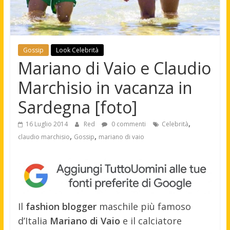
Gossip
Look Celebrità
Mariano di Vaio e Claudio
Marchisio in vacanza in
Sardegna [foto]
,
16 Luglio 2014
Red
0 commenti
Celebrità
,
,
claudio marchisio
Gossip
mariano di vaio
Il
fashion blogger
maschile più famoso
d’Italia
Mariano di Vaio
e il calciatore