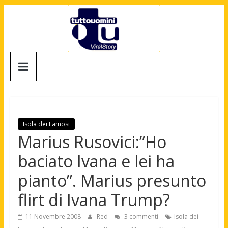
Salta
al
contenuto
Tuttouomini
News,
Tv,
Cinema,
Motori,
Isola dei Famosi
gay
Marius Rusovici:”Ho
news
baciato Ivana e lei ha
e
la
pianto”. Marius presunto
moda
flirt di Ivana Trump?
maschile
11 Novembre 2008
Red
3 commenti
Isola dei