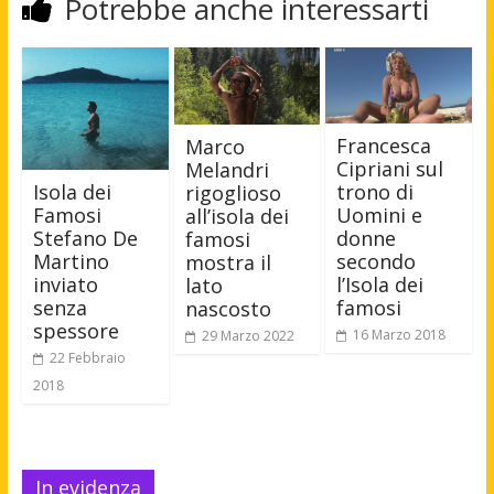
Potrebbe anche interessarti
Francesca
Marco
Cipriani sul
Melandri
Isola dei
trono di
rigoglioso
Famosi
Uomini e
all’isola dei
Stefano De
donne
famosi
Martino
secondo
mostra il
inviato
l’Isola dei
lato
senza
famosi
nascosto
spessore
16 Marzo 2018
29 Marzo 2022
22 Febbraio
2018
In evidenza