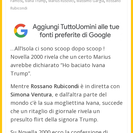
,
,
,
,
Famosi
Ivana Trump
Marius Rusovici
Massimo Gargia
Rossano
Rubicondi
…All’Isola ci sono scoop dopo scoop !
Novella 2000 rivela che un certo Marius
avrebbe dichiarato “Ho baciato Ivana
Trump”.
Mentre
Rossano Rubicondi
è in diretta con
Simona Ventura
, e dall’altra parte del
mondo c’è la sua mogliettina Ivana, succede
che un ritaglio di giornale rivela un
presulto flirt della signora Trump.
Su Novella 2000 ecco la confessione di