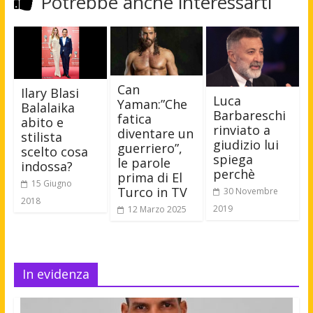
Potrebbe anche interessarti
Can
Ilary Blasi
Luca
Yaman:”Che
Balalaika
Barbareschi
fatica
abito e
rinviato a
diventare un
stilista
giudizio lui
guerriero”,
scelto cosa
spiega
le parole
indossa?
perchè
prima di El
15 Giugno
Turco in TV
30 Novembre
2018
2019
12 Marzo 2025
In evidenza