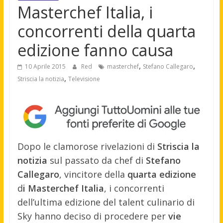
Masterchef Italia, i
concorrenti della quarta
edizione fanno causa
,
,
10 Aprile 2015
Red
masterchef
Stefano Callegaro
,
Striscia la notizia
Televisione
Dopo le clamorose rivelazioni di
Striscia la
notizia
sul passato da chef di
Stefano
Callegaro
, vincitore della
quarta edizione
d
i Masterchef Italia
, i concorrenti
dell’ultima edizione del talent culinario di
Sky hanno deciso di procedere per
vie