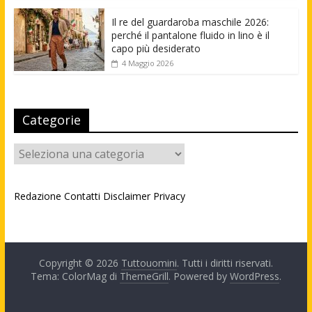
Il re del guardaroba maschile 2026:
perché il pantalone fluido in lino è il
capo più desiderato
4 Maggio 2026
Categorie
Categorie
Redazione
Contatti
Disclaimer
Privacy
Copyright © 2026
Tuttouomini
. Tutti i diritti riservati.
Tema: ColorMag di
ThemeGrill
. Powered by
WordPress
.