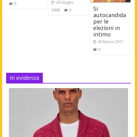
26 Giugno
0
Si
2008
0
autocandida
per le
elezioni in
intimo
30 Marzo 2011
0
In evidenza