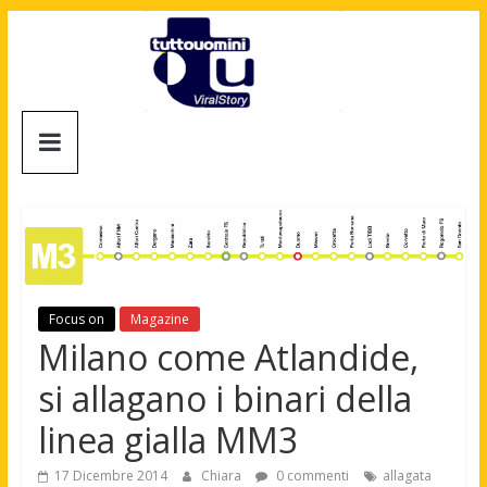
Salta
al
contenuto
Tuttouomini
News,
Tv,
Cinema,
Motori,
gay
news
Focus on
Magazine
e
Milano come Atlandide,
la
si allagano i binari della
moda
maschile
linea gialla MM3
17 Dicembre 2014
Chiara
0 commenti
allagata