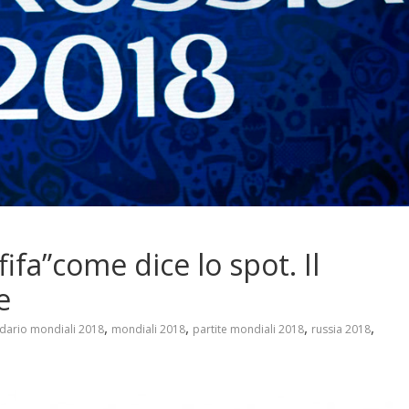
fifa”come dice lo spot. Il
e
,
,
,
,
dario mondiali 2018
mondiali 2018
partite mondiali 2018
russia 2018