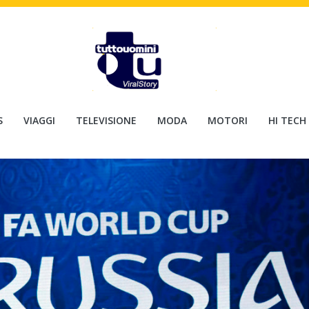
S
VIAGGI
TELEVISIONE
MODA
MOTORI
HI TECH