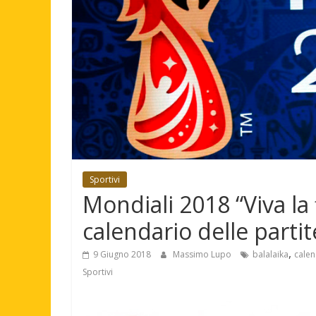
Sportivi
Mondiali 2018 “Viva la 
calendario delle partit
,
9 Giugno 2018
Massimo Lupo
balalaika
calen
Sportivi