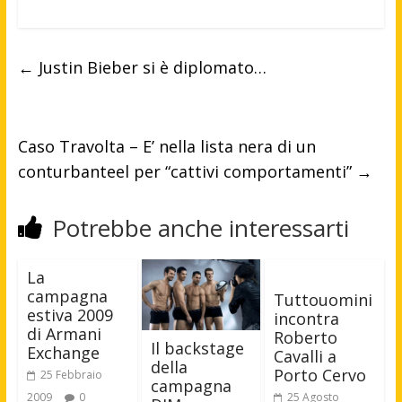
←
Justin Bieber si è diplomato…
Caso Travolta – E’ nella lista nera di un
conturbanteel per “cattivi comportamenti”
→
Potrebbe anche interessarti
La
campagna
Tuttouomini
estiva 2009
incontra
di Armani
Roberto
Il backstage
Exchange
Cavalli a
della
Porto Cervo
25 Febbraio
campagna
2009
0
25 Agosto