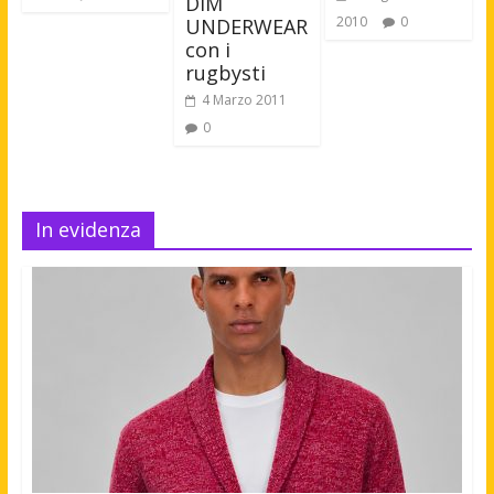
DIM
2010
0
UNDERWEAR
con i
rugbysti
4 Marzo 2011
0
In evidenza