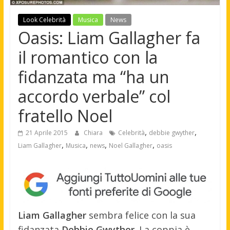
Look Celebrità
Musica
News
Oasis: Liam Gallagher fa
il romantico con la
fidanzata ma “ha un
accordo verbale” col
fratello Noel
,
,
21 Aprile 2015
Chiara
Celebrità
debbie gwyther
,
,
,
,
Liam Gallagher
Musica
news
Noel Gallagher
oasis
Liam Gallagher
sembra felice con la sua
fidanzata
Debbie Gwyther.
La coppia è