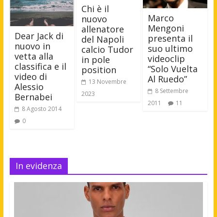
Chi è il
Marco
nuovo
Mengoni
allenatore
Dear Jack di
presenta il
del Napoli
nuovo in
suo ultimo
calcio Tudor
vetta alla
videoclip
in pole
classifica e il
“Solo Vuelta
position
video di
Al Ruedo”
13 Novembre
Alessio
8 Settembre
2023
Bernabei
2011
11
8 Agosto 2014
0
In evidenza