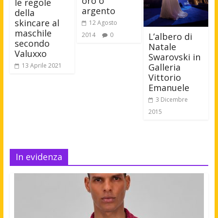
oro o
le regole
argento
della
skincare al
12 Agosto
maschile
2014
0
L’albero di
secondo
Natale
Valuxxo
Swarovski in
13 Aprile 2021
Galleria
Vittorio
Emanuele
3 Dicembre
2015
In evidenza