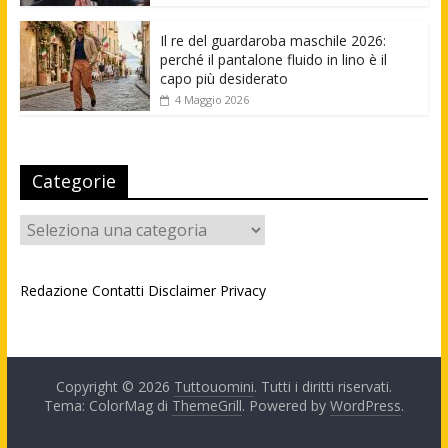
Il re del guardaroba maschile 2026:
perché il pantalone fluido in lino è il
capo più desiderato
4 Maggio 2026
Categorie
Categorie
Redazione
Contatti
Disclaimer
Privacy
Copyright © 2026
Tuttouomini
. Tutti i diritti riservati.
Tema: ColorMag di
ThemeGrill
. Powered by
WordPress
.