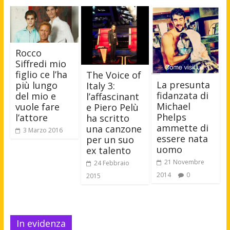
Rocco
Siffredi mio
figlio ce l’ha
The Voice of
La presunta
più lungo
Italy 3:
fidanzata di
del mio e
l’affascinant
Michael
vuole fare
e Piero Pelù
Phelps
l’attore
ha scritto
ammette di
una canzone
3 Marzo 2016
essere nata
per un suo
uomo
ex talento
21 Novembre
24 Febbraio
2014
0
2015
In evidenza