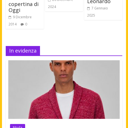
Leonardo
copertina di
2024
7 Gennaio
Oggi
2025
9 Dicembre
2014
0
In evidenza
Moda