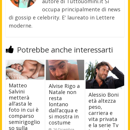
autore di Tuttouomini.it Si
occupa principalmente di news
di gossip e celebrity. E' laureato in Lettere
moderne.
Potrebbe anche interessarti
Matteo
Alvise Rigo a
Salvini
Natale non
Alessio Boni
metterà
resta
età altezza
all’asta le
lontano
peso,
foto in cui è
dall’acqua e
carriera e
comparso
si mostra in
vita privata
semirigoglio
costume
e la serie Tv
so sulla
26 Dicembre