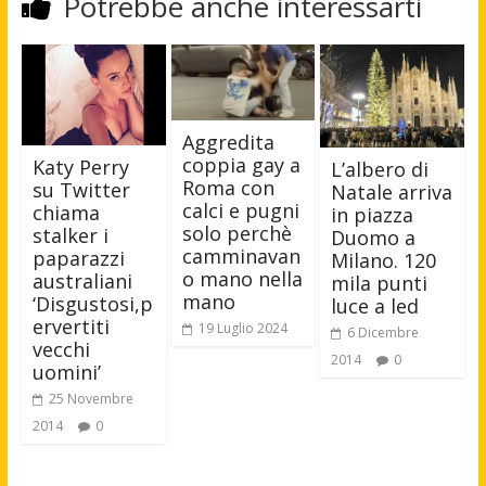
Potrebbe anche interessarti
Aggredita
coppia gay a
Katy Perry
L’albero di
Roma con
su Twitter
Natale arriva
calci e pugni
chiama
in piazza
solo perchè
stalker i
Duomo a
camminavan
paparazzi
Milano. 120
o mano nella
australiani
mila punti
mano
‘Disgustosi,p
luce a led
ervertiti
19 Luglio 2024
6 Dicembre
vecchi
2014
0
uomini’
25 Novembre
2014
0