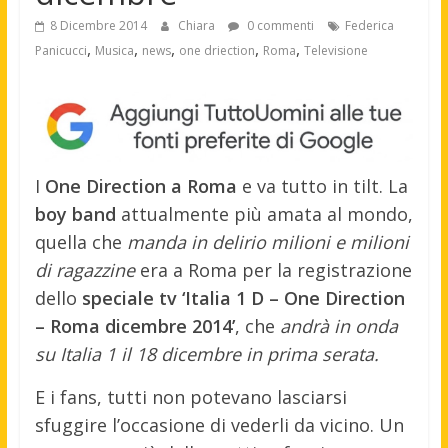
8 Dicembre 2014
Chiara
0 commenti
Federica
,
,
,
,
,
Panicucci
Musica
news
one driection
Roma
Televisione
I
One Direction a Roma
e va tutto in tilt. La
boy band
attualmente più amata al mondo,
quella che
manda in delirio milioni e milioni
di ragazzine
era a Roma per la registrazione
dello
speciale tv ‘Italia 1 D – One Direction
– Roma dicembre 2014’
, che
andrà in onda
su Italia 1 il 18 dicembre in prima serata.
E i fans, tutti non potevano lasciarsi
sfuggire l’occasione di vederli da vicino. Un