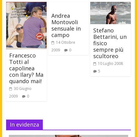
Andrea
Montovoli
sensuale in
Stefano
campo
Bettarini, un
fisico
14 Ottobre
sempre più
2009
0
Francesco
scultoreo
Totti al
10 Luglio 2008
capolinea
5
con Ilary? Ma
quando mai!
30 Giugno
2009
0
In evidenza