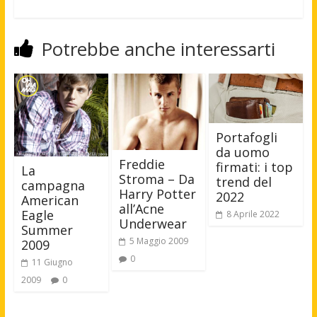
Potrebbe anche interessarti
Portafogli
da uomo
Freddie
firmati: i top
La
Stroma – Da
trend del
campagna
Harry Potter
2022
American
all’Acne
Eagle
8 Aprile 2022
Underwear
Summer
5 Maggio 2009
2009
0
11 Giugno
2009
0