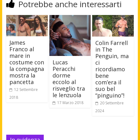
Potrebbe anche interessarti
James
Colin Farrell
Franco al
in The
mare in
Penguin, ma
costume con
Lucas
ci
la compagna
Peracchi
ricordiamo
mostra la
dorme
bene
pancetta
eccolo al
com’era il
risveglio tra
suo bel
12 Settembre
le lenzuola
“pinguino”!
2018
17 Marzo 2018
20 Settembre
2024
In evidenza