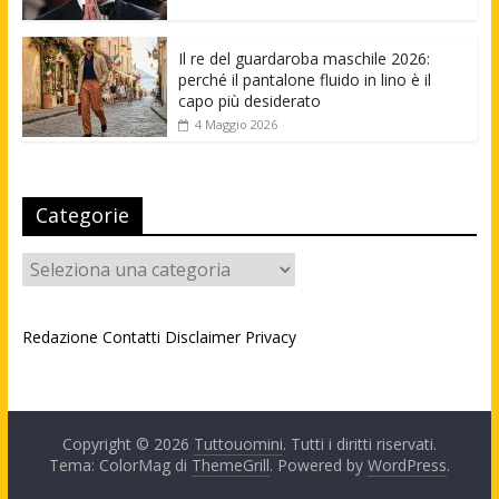
Il re del guardaroba maschile 2026:
perché il pantalone fluido in lino è il
capo più desiderato
4 Maggio 2026
Categorie
Categorie
Redazione
Contatti
Disclaimer
Privacy
Copyright © 2026
Tuttouomini
. Tutti i diritti riservati.
Tema: ColorMag di
ThemeGrill
. Powered by
WordPress
.