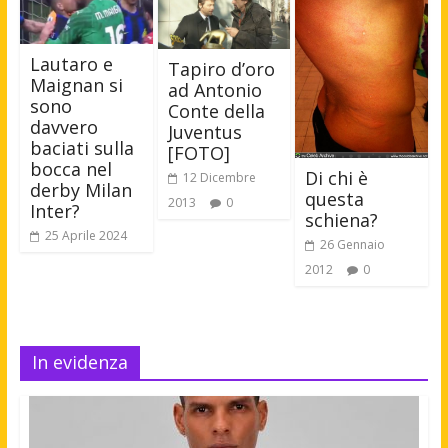
Lautaro e
Tapiro d’oro
Maignan si
ad Antonio
sono
Conte della
davvero
Juventus
baciati sulla
[FOTO]
bocca nel
Di chi è
12 Dicembre
derby Milan
questa
2013
0
Inter?
schiena?
25 Aprile 2024
26 Gennaio
2012
0
In evidenza