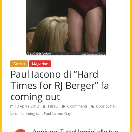
Gossip
Magazine
Paul Iacono di “Hard
Times for RJ Berger” fa
coming out
,
13 Aprile 2012
fsfrau
0 commenti
Gossip
Paul
,
Iacono coming out
Paul Iacono Gay