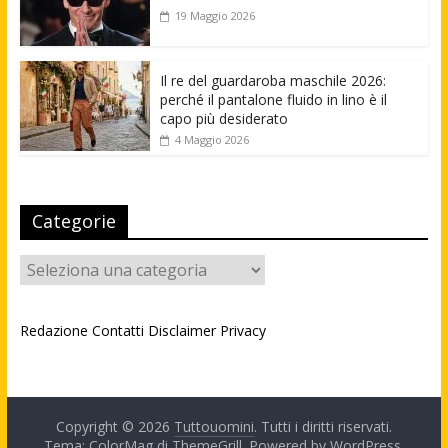
19 Maggio 2026
Il re del guardaroba maschile 2026:
perché il pantalone fluido in lino è il
capo più desiderato
4 Maggio 2026
Categorie
Categorie
Redazione
Contatti
Disclaimer
Privacy
Copyright © 2026
Tuttouomini
. Tutti i diritti riservati.
Tema: ColorMag di
ThemeGrill
. Powered by
WordPress
.