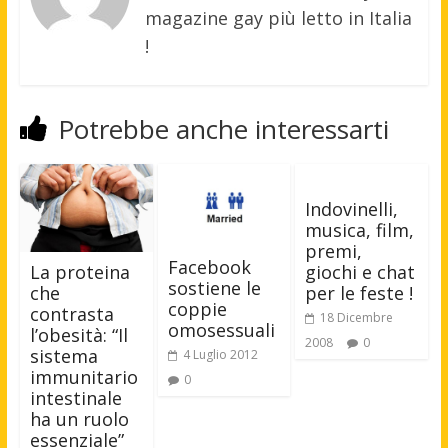
magazine gay più letto in Italia
!
Potrebbe anche interessarti
Indovinelli,
musica, film,
premi,
Facebook
giochi e chat
La proteina
sostiene le
per le feste !
che
coppie
contrasta
18 Dicembre
omosessuali
l’obesità: “Il
2008
0
sistema
4 Luglio 2012
immunitario
0
intestinale
ha un ruolo
essenziale”