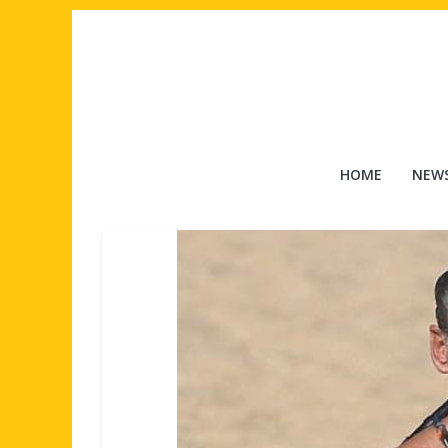
Salta
al
contenuto
Tuttouomini
HOME
NEW
News,
Tv,
Cinema,
Motori,
gay
news
e
la
moda
maschile