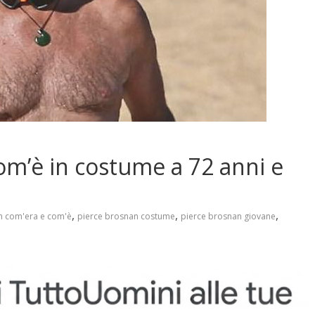
om’è in costume a 72 anni e
,
,
,
n com'era e com'è
pierce brosnan costume
pierce brosnan giovane