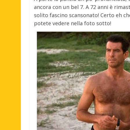
ancora con un bel 7. A 72 anni è rimas
solito fascino scansonato! Certo eh ch
potete vedere nella foto sotto!