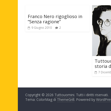
Franco Nero rigoglioso in
“Senza ragione”
9 Giugno 2010
2
Tuttouo
storia 
7 Dicem
Copyright © 2026
Tuttouomini
. Tutti i diritti riservati.
Tema: ColorMag di
ThemeGrill
. Powered by
WordPre