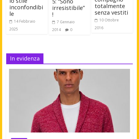
lo stile
5: “Sono
totalmente
inconfondibi
irresistibile”
senza vestiti
le
!
10 Ottobre
14 Febbraio
7 Gennaio
2016
2025
2014
0
In evidenza