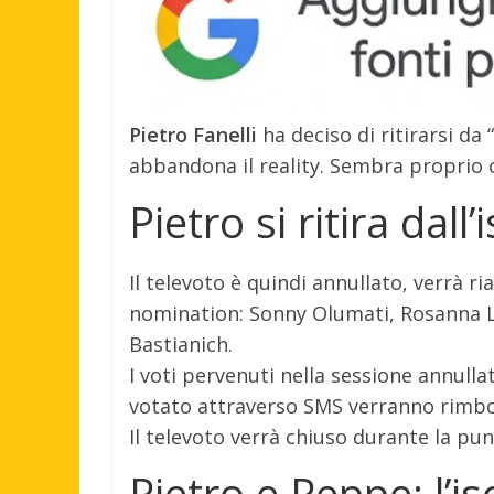
Pietro Fanelli
ha deciso di ritirarsi da 
abbandona il reality. Sembra proprio c
Pietro si ritira dall’
Il televoto è quindi annullato, verrà ri
nomination: Sonny Olumati, Rosanna Lo
Bastianich.
I voti pervenuti nella sessione annulla
votato attraverso SMS verranno rimbo
Il televoto verrà chiuso durante la pun
Pietro e Peppe: l’i