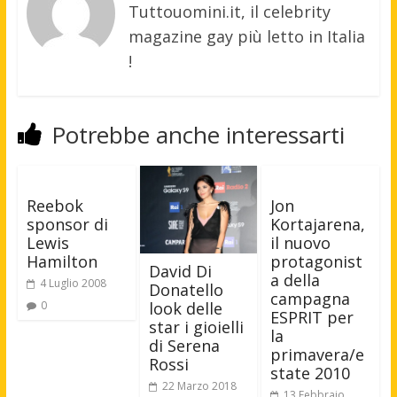
Tuttouomini.it, il celebrity
magazine gay più letto in Italia
!
Potrebbe anche interessarti
Reebok
Jon
sponsor di
Kortajarena,
Lewis
il nuovo
Hamilton
protagonist
David Di
a della
4 Luglio 2008
Donatello
campagna
0
look delle
ESPRIT per
star i gioielli
la
di Serena
primavera/e
Rossi
state 2010
22 Marzo 2018
13 Febbraio