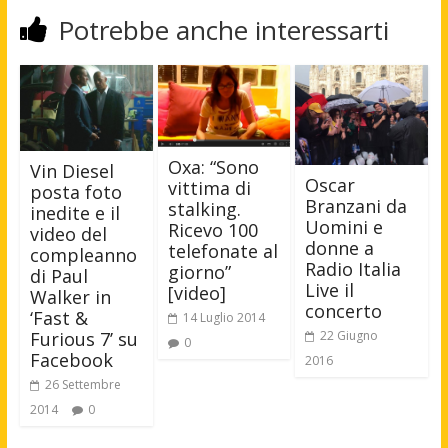
Potrebbe anche interessarti
Oxa: “Sono
Vin Diesel
Oscar
vittima di
posta foto
Branzani da
stalking.
inedite e il
Uomini e
Ricevo 100
video del
donne a
telefonate al
compleanno
Radio Italia
giorno”
di Paul
Live il
[video]
Walker in
concerto
‘Fast &
14 Luglio 2014
22 Giugno
Furious 7’ su
0
Facebook
2016
26 Settembre
2014
0