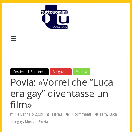
Salta
al
contenuto
Tuttouomini
News,
Tv,
Cinema,
Motori,
Festival di Sanremo
Magazine
Musica
gay
Povia: «Vorrei che “Luca
news
era gay” diventasse un
e
la
film»
moda
maschile
,
14 Gennaio 2009
fsfrau
4 commenti
Film
Luca
,
,
era gay
Musica
Povia