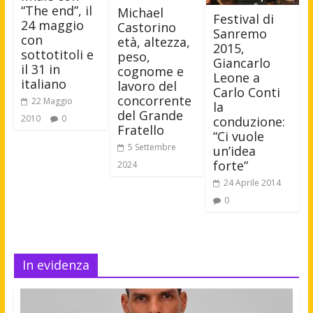
“The end”, il
Michael
Festival di
24 maggio
Castorino
Sanremo
con
età, altezza,
2015,
sottotitoli e
peso,
Giancarlo
il 31 in
cognome e
Leone a
italiano
lavoro del
Carlo Conti
concorrente
22 Maggio
la
del Grande
2010
0
conduzione:
Fratello
“Ci vuole
5 Settembre
un’idea
forte”
2024
24 Aprile 2014
0
In evidenza