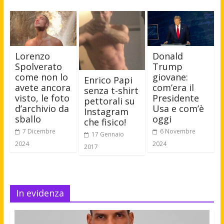
Lorenzo
Donald
Spolverato
Trump
come non lo
giovane:
Enrico Papi
avete ancora
com’era il
senza t-shirt
visto, le foto
Presidente
pettorali su
d’archivio da
Usa e com’è
Instagram
sballo
oggi
che fisico!
7 Dicembre
6 Novembre
17 Gennaio
2024
2024
2017
In evidenza