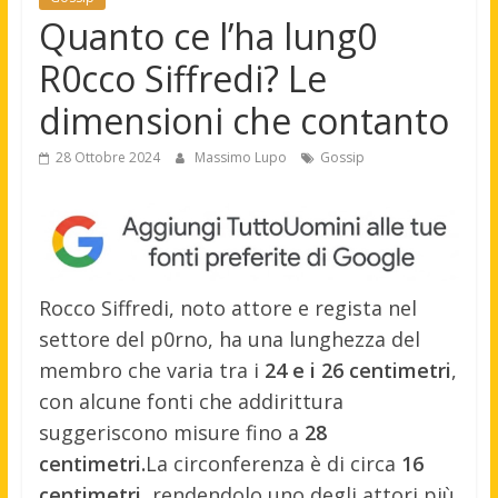
Quanto ce l’ha lung0
R0cco Siffredi? Le
dimensioni che contanto
28 Ottobre 2024
Massimo Lupo
Gossip
Rocco Siffredi, noto attore e regista nel
settore del p0rno, ha una lunghezza del
membro che varia tra i
24 e i 26 centimetri
,
con alcune fonti che addirittura
suggeriscono misure fino a
28
centimetri.
La circonferenza è di circa
16
centimetri
, rendendolo uno degli attori più