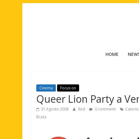
Salta
al
contenuto
Tuttouomini
HOME
NEW
News,
Tv,
Cinema,
Motori,
Cinema
Focus on
gay
Queer Lion Party a Ve
news
e
31 Agosto 2008
Red
0 commenti
Caterin
la
Brass
moda
maschile