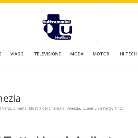
S
VIAGGI
TELEVISIONE
MODA
MOTORI
HI TECH
nezia
,
,
,
,
a Varzi
Cinema
Mostra del cinema di Venezia
Queer Lion Party
Tinto