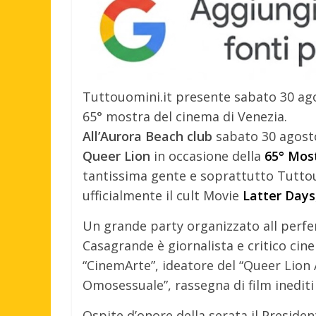
Tuttouomini.it presente sabato 30 ago
65° mostra del cinema di Venezia.
All’Aurora Beach club
sabato 30 agosto 
Queer Lion
in occasione della
65° Most
tantissima gente e soprattutto Tutto
ufficialmente il cult Movie
Latter Days
Un grande party organizzato all perf
Casagrande è giornalista e critico cin
“CinemArte”, ideatore del “Queer Lion
Omosessuale”, rassegna di film inediti 
Ospite d’onore della serata il Presiden