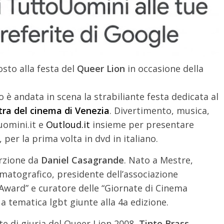
sto alla festa del
Queer Lion
in occasione della
è andata in scena la strabiliante festa dedicata al
ra del cinema di Venezia
. Divertimento, musica,
uomini.it e
Outloud.it
insieme per presentare
, per la prima volta in dvd in italiano.
erzione da
Daniel Casagrande
. Nato a Mestre,
ematografico, presidente dell’associazione
 Award” e curatore delle “Giornate di Cinema
a tematica lgbt giunte alla 4a edizione.
te di giuria del Queer Lion 2008,
Tinto Brass
,