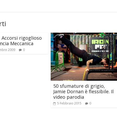
ti
 Accorsi rigoglioso
incia Meccanica
mbre 2009
0
50 sfumature di grigio,
Jamie Dornan è flessibile. Il
video parodia
5 Febbraio 2015
0