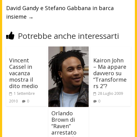
David Gandy e Stefano Gabbana in barca
insieme
→
Potrebbe anche interessarti
Vincent
Kairon John
Cassel in
– Ma appare
vacanza
davvero su
mostra il
“Transforme
dito medio
rs 2”?
1 Settembre
28 Luglio 2009
2010
0
0
Orlando
Brown di
“Raven”
arrestato