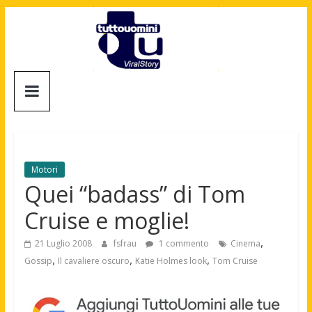
Salta
al
contenuto
Tuttouomini
News,
Tv,
Cinema,
Motori,
Motori
gay
Quei “badass” di Tom
news
Cruise e moglie!
e
la
,
21 Luglio 2008
fsfrau
1 commento
Cinema
moda
,
,
,
Gossip
Il cavaliere oscuro
Katie Holmes look
Tom Cruise
maschile