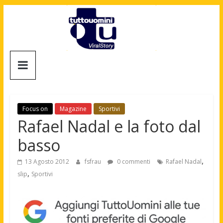
Salta
al
contenuto
Tuttouomini
News,
Tv,
Cinema,
Focus on
Magazine
Sportivi
Motori,
Rafael Nadal e la foto dal
gay
basso
news
e
,
13 Agosto 2012
fsfrau
0 commenti
Rafael Nadal
la
,
slip
Sportivi
moda
maschile