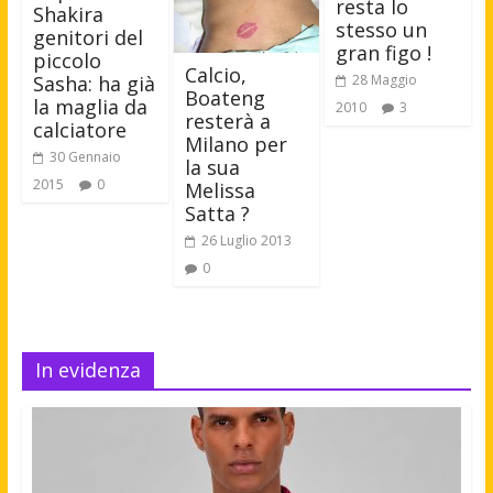
resta lo
Shakira
stesso un
genitori del
gran figo !
piccolo
Calcio,
Sasha: ha già
28 Maggio
Boateng
la maglia da
2010
3
resterà a
calciatore
Milano per
30 Gennaio
la sua
2015
0
Melissa
Satta ?
26 Luglio 2013
0
In evidenza