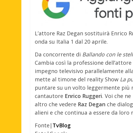
L’attore Raz Degan sostituirà Enrico 
onda su Italia 1 dal 20 aprile.
Da concorrente di
Ballando con le stel
Cambia così la professione dell’attore
impegno televisivo parallelamente al
mette al timone del reality Show
La pu
puntare su un volto leggermente più m
cantautore
Enrico Ruggeri
. Voi che n
altro che vedere
Raz Degan
che dialoga
alieni e che continua a essere da loro 
Fonte|
TvBlog