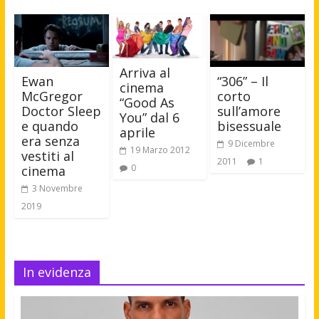
Arriva al
“306” – Il
Ewan
cinema
corto
McGregor
“Good As
sull’amore
Doctor Sleep
You” dal 6
bisessuale
e quando
aprile
era senza
9 Dicembre
19 Marzo 2012
vestiti al
2011
1
0
cinema
3 Novembre
2019
In evidenza