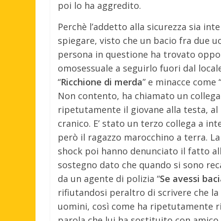
poi lo ha aggredito.
Perchè l’addetto alla sicurezza sia in
spiegare, visto che un bacio fra due u
persona in questione ha trovato oppor
omosessuale a seguirlo fuori dal locale
“
Ricchione di merda
” e minacce come 
Non contento, ha chiamato un collega
ripetutamente il giovane alla testa, a
cranico. E’ stato un terzo collega a i
però il ragazzo marocchino a terra. La 
shock poi hanno denunciato il fatto all
sostegno dato che quando si sono recat
da un agente di polizia “
Se avessi bac
rifiutandosi peraltro di scrivere che l
uomini, così come ha ripetutamente ri
parola che lui ha sostituito con amico