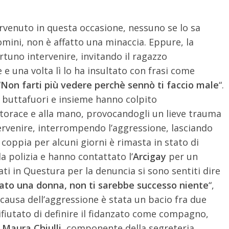
tervenuto in questa occasione, nessuno se lo sa
omini, non è affatto una minaccia. Eppure, la
tuno intervenire, invitando il ragazzo
 e una volta lì lo ha insultato con frasi come
“
Non farti più vedere perchè sennò ti faccio male
“.
 buttafuori e insieme hanno colpito
l torace e alla mano, provocandogli un lieve trauma
ntervenire, interrompendo l’aggressione, lasciando
coppia per alcuni giorni è rimasta in stato di
a polizia e hanno contattato l’
Arcigay
per un
i in Questura per la denuncia si sono sentiti dire
iato una donna, non ti sarebbe successo niente
“,
a causa dell’aggressione è stata un bacio fra due
fiutato di definire il fidanzato come compagno,
.
Maura Chiulli
, componente della segreteria