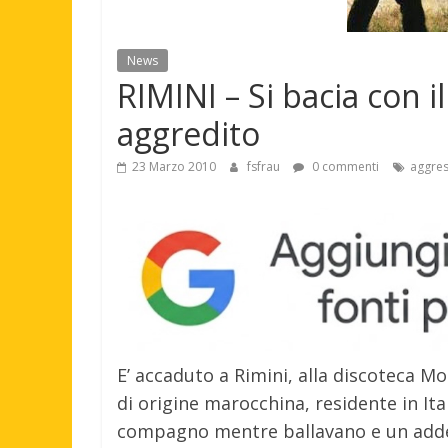
News
RIMINI – Si bacia con 
aggredito
23 Marzo 2010
fsfrau
0 commenti
aggres
E’ accaduto a Rimini, alla discoteca 
di origine marocchina, residente in Ita
compagno mentre ballavano e un addett