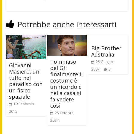
Potrebbe anche interessarti
Big Brother
Australia
Tommaso
25 Giugno
Giovanni
del Gf:
2007
3
Masiero, un
finalmente il
tuffo nel
costume è
paradiso con
un ricordo e
un fisico
nella casa si
spaziale
fa vedere
19 Febbraio
così
2015
25 Ottobre
2024