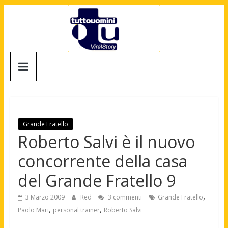
Salta
al
contenuto
Tuttouomini
News,
Tv,
Cinema,
Motori,
Grande Fratello
gay
Roberto Salvi è il nuovo
news
concorrente della casa
e
la
del Grande Fratello 9
moda
maschile
,
3 Marzo 2009
Red
3 commenti
Grande Fratello
,
,
Paolo Mari
personal trainer
Roberto Salvi