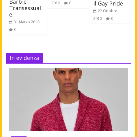
Barbie
il Gay Pride
2010
0
Transessual
22 Ottobre
e
2010
0
31 Marzo 2010
0
In evidenza