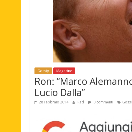
Gossip
Magazine
Ron: “Marco Alemanno
Lucio Dalla”
28 Febbraio 2014
Red
0 commenti
Goss