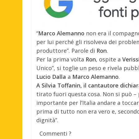
“
Marco Alemanno
non era il compagn
per lui perché gli risolveva dei proble
produttore”. Parole di
Ron
.
Per la prima volta
Ron
, ospite a
Veris
Unico”, si toglie un peso e rivela pub
Lucio Dalla
a
Marco Alemanno
.
A Silvia Toffanin, il cantautore dichia
tirato fuori questa cosa. Non si può –
importante per l’Italia andare a toccar
prima di tutto non era vero e, secondo
dignità”.
Commenti ?