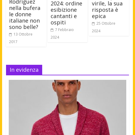
Rodriguez
2024: ordine
virile, la sua
nella bufera
esibizione
risposta è
le donne
cantanti e
epica
italiane non
ospiti
25 Ottobre
sono belle?
7 Febbraio
2024
13 Ottobre
2024
2017
In evidenza