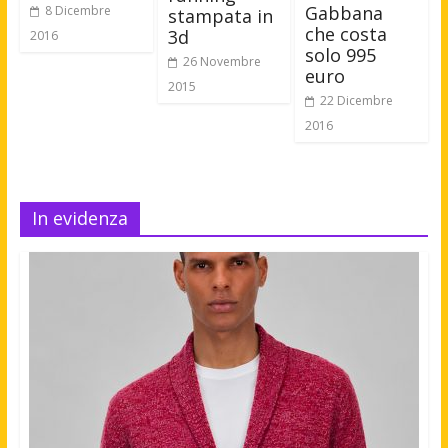
Gabbana
8 Dicembre
stampata in
che costa
3d
2016
solo 995
26 Novembre
euro
2015
22 Dicembre
2016
In evidenza