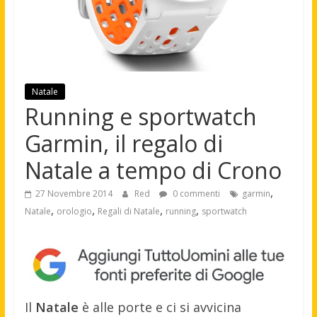
Natale
Running e sportwatch
Garmin, il regalo di
Natale a tempo di Crono
,
27 Novembre 2014
Red
0 commenti
garmin
,
,
,
,
Natale
orologio
Regali di Natale
running
sportwatch
Il
Natale
è alle porte e ci si avvicina