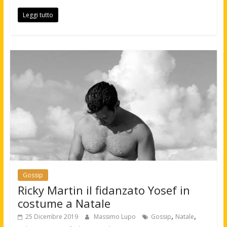
Leggi tutto
Gossip
Ricky Martin il fidanzato Yosef in
costume a Natale
,
,
25 Dicembre 2019
Massimo Lupo
Gossip
Natale