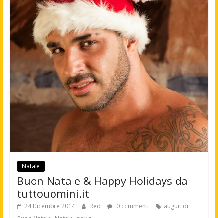
Natale
Buon Natale & Happy Holidays da
tuttouomini.it
24 Dicembre 2014
Red
0 commenti
auguri di
,
,