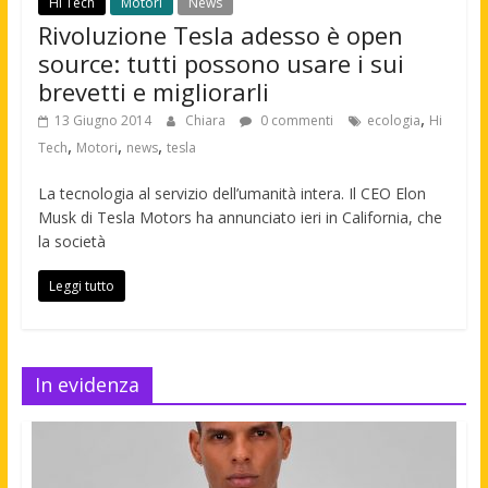
Hi Tech
Motori
News
Rivoluzione Tesla adesso è open
source: tutti possono usare i sui
brevetti e migliorarli
,
13 Giugno 2014
Chiara
0 commenti
ecologia
Hi
,
,
,
Tech
Motori
news
tesla
La tecnologia al servizio dell’umanità intera. Il CEO Elon
Musk di Tesla Motors ha annunciato ieri in California, che
la società
Leggi tutto
In evidenza