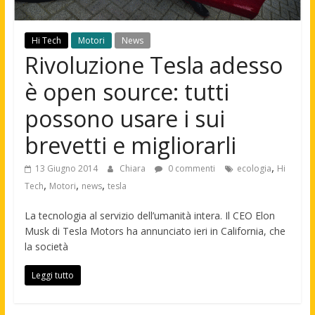
Hi Tech
Motori
News
Rivoluzione Tesla adesso
è open source: tutti
possono usare i sui
brevetti e migliorarli
,
13 Giugno 2014
Chiara
0 commenti
ecologia
Hi
,
,
,
Tech
Motori
news
tesla
La tecnologia al servizio dell’umanità intera. Il CEO Elon
Musk di Tesla Motors ha annunciato ieri in California, che
la società
Leggi tutto