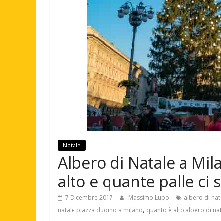
Natale
Albero di Natale a Mi
alto e quante palle ci 
7 Dicembre 2017
Massimo Lupo
albero di na
,
natale piazza duomo a milano
quanto è alto albero di na