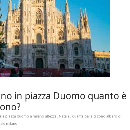
lano in piazza Duomo quanto è
sono?
,
,
tale piazza duomo a milano altezza
Natale
quante palle ci sono albero di
tale milano