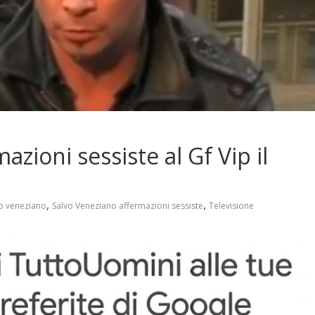
zioni sessiste al Gf Vip il
,
,
o veneziano
Salvo Veneziano affermazioni sessiste
Televisione