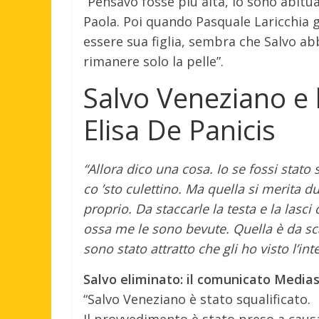
“Pensavo fosse più alta, io sono abitu
Paola. Poi quando Pasquale Laricchia 
essere sua figlia, sembra che Salvo abb
rimanere solo la pelle”.
Salvo Veneziano e l
Elisa De Panicis
“Allora dico una cosa. Io se fossi stato 
co ’sto culettino. Ma quella si merita d
proprio. Da staccarle la testa e la lasci c
ossa me le sono bevute. Quella è da sca
sono stato attratto che gli ho visto l’in
Salvo eliminato: il comunicato Media
“Salvo Veneziano è stato squalificato.