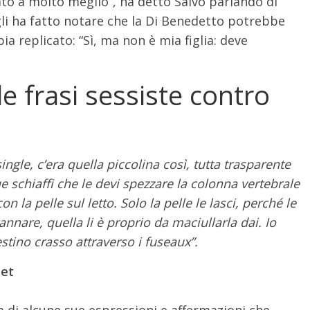
ato a molto meglio”, ha detto Salvo parlando di
gli ha fatto notare che la Di Benedetto potrebbe
ia replicato: “Sì, ma non è mia figlia: deve
e frasi sessiste contro
single, c’era quella piccolina così, tutta trasparente
ue schiaffi che le devi spezzare la colonna vertebrale
on la pelle sul letto. Solo la pelle le lasci, perché le
nnare, quella li è proprio da maciullarla dai. Io
testino crasso attraverso i fuseaux”.
set