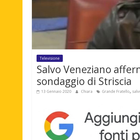
Televisione
Salvo Veneziano afferma
sondaggio di Striscia
,
13 Gennaio 2020
Chiara
Grande Fratello
salv