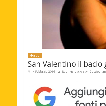
Gossip
San Valentino il bacio
,
,
14 Febbraio 2016
Red
bacio gay
Gossip
Jam